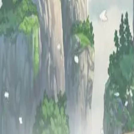
一定收藏永久地址，防止失联.
👉点我访问
dgg.best
然后 Ctrl + D 收藏
→
开始使用
购买套餐(订阅)
客户端APP下载
常见问题
NEW
邀请奖励
账户
订单